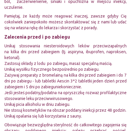
ból, zaczerwienienie, siniaki i opuchlizna w miejscu iniekcji,
uczulenie.
Pamiętaj, że każdy może reagować inaczej, zawsze gdyby Cię
cokolwiek zaniepokoiło możesz skontaktować się z nami lub udać
się na własna rękę do lekarza i skorzystać z porady.
Zalecenia przed i po zabiegu
Unikaj stosowania niesteroidowych leków przeciwzapalnych
na kilka dni przed zabiegiem (tj. aspiryna, ibuprofen, naproksen,
ketonal).
Zastosuj okłady z lodu po zabiegu, masaż specjalną maścią.
Unikaj wysiłku fizycznego bezpośrednio po zabiegu.
Zażywaj preparaty z bromelainą na kilka dni przed zabiegiem i do 7
dni po zabiegu - lub tabletki Aescin 3*2 tabletki jeden dzień przed
zabiegiem i 5 dni po zabieguniekoniecznie.
Jeśli jesteś podatny/podatna na opryszczkę rozważ profilaktyczne
stosowanie leku przeciwwirusowego.
Unikaj picia alkoholu w dniu zabiegu.
Nie stosuj kosmetyków na obszar poddany iniekcji przez 48 godzin.
Unikaj opalania się lub korzystania z sauny.
Obowiązuje bezwzględna sterylność do całkowitego zagojenia się
obszaru poddanego iniekcją: należy przebrać pościel,