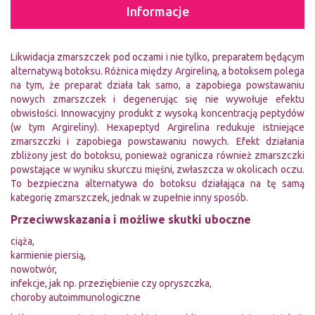
Informacje
Likwidacja zmarszczek pod oczami i nie tylko, preparatem będącym
alternatywą botoksu. Różnica między Argireliną, a botoksem polega
na tym, że preparat działa tak samo, a zapobiega powstawaniu
nowych zmarszczek i degenerując się nie wywołuje efektu
obwisłości. Innowacyjny produkt z wysoką koncentracją peptydów
(w tym Argireliny). Hexapeptyd Argirelina redukuje istniejące
zmarszczki i zapobiega powstawaniu nowych. Efekt działania
zbliżony jest do botoksu, ponieważ ogranicza również zmarszczki
powstające w wyniku skurczu mięśni, zwłaszcza w okolicach oczu.
To bezpieczna alternatywa do botoksu działająca na tę samą
kategorię zmarszczek, jednak w zupełnie inny sposób.
Przeciwwskazania i możliwe skutki uboczne
ciąża,
karmienie piersią,
nowotwór,
infekcje, jak np. przeziębienie czy opryszczka,
choroby autoimmunologiczne