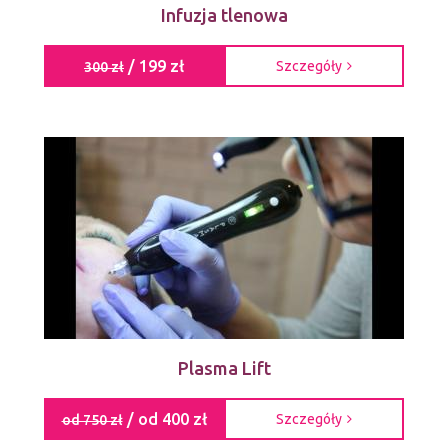
Infuzja tlenowa
/ 199 zł
Szczegóły
300 zł
Plasma Lift
/ od 400 zł
Szczegóły
od 750 zł