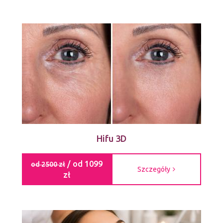
Hifu 3D
/ od 1099
od 2500 zł
Szczegóły
zł