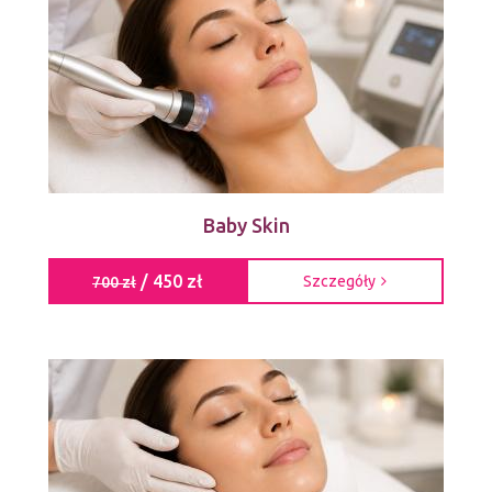
Baby Skin
/ 450 zł
Szczegóły
700 zł