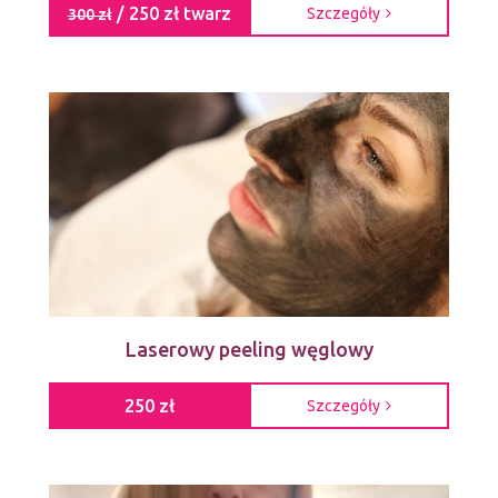
/ 250 zł twarz
Szczegóły
300 zł
Laserowy peeling węglowy
250 zł
Szczegóły