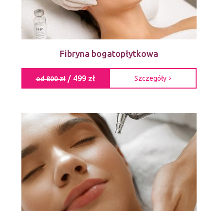
Fibryna bogatopłytkowa
/ 499 zł
Szczegóły
od 800 zł